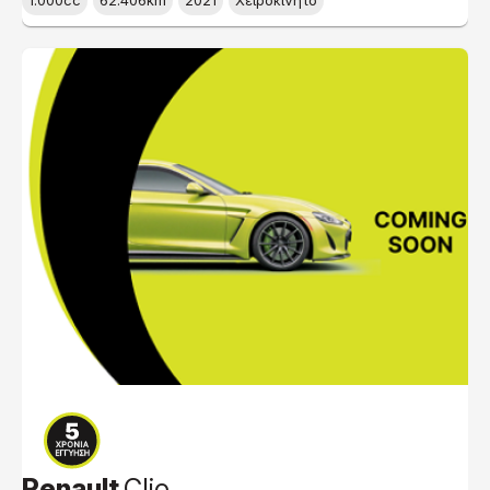
1.000cc
62.406km
2021
Χειροκίνητο
Renault
Clio