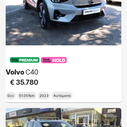
PREMIUM
Volvo
C40
€ 35.780
0cc
51.051km
2023
Αυτόματο