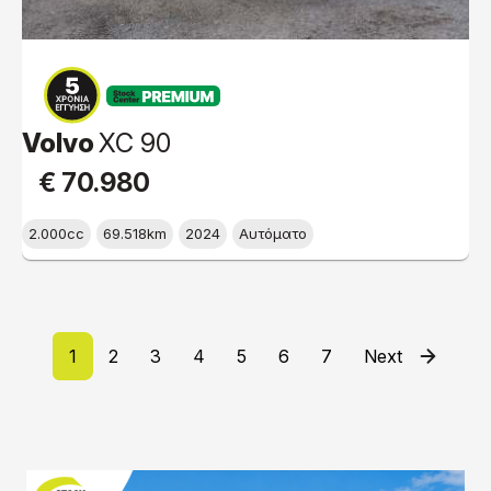
PREMIUM
Volvo
XC 90
€ 70.980
2.000cc
69.518km
2024
Αυτόματο
Σελιδοποίηση
Page
Page
Page
Page
Page
Page
Page
Next page
Last pa
1
2
3
4
5
6
7
Next
»