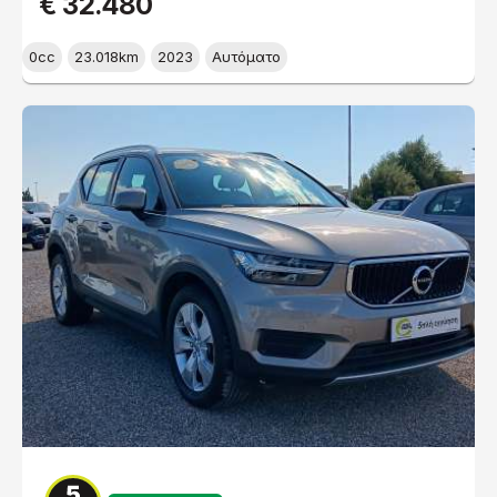
€ 32.480
0cc
23.018km
2023
Αυτόματο