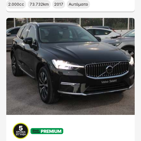
2.000cc
73.732km
2017
Αυτόματο
PREMIUM