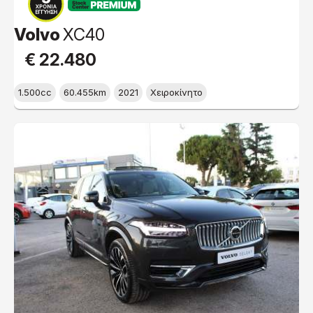
PREMIUM
Volvo
XC40
€ 22.480
1.500cc
60.455km
2021
Χειροκίνητο