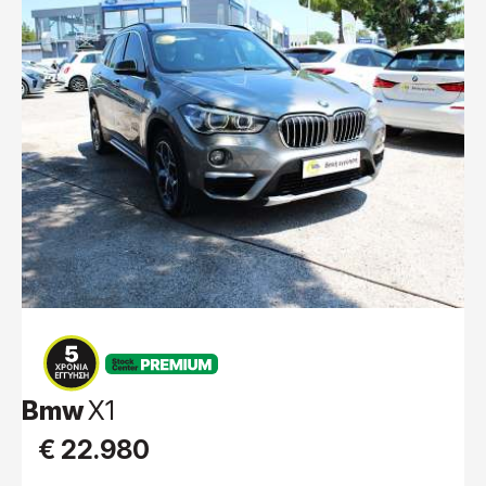
PREMIUM
Bmw
X1
€ 22.980