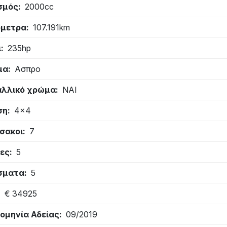
σμός
2000cc
όμετρα
107.191km
ι
235hp
μα
Ασπρο
λλικό χρώμα
ΝΑΙ
ση
4x4
σακοι
7
ες
5
σματα
5
€ 34925
ομηνία Αδείας
09/2019