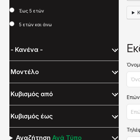
Έως 5 ετών
5 ετών και άνω
Εκ
Όνομ
Επών
Τηλέ
Αναζήτηση
Ανά Τύπο