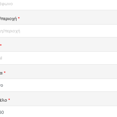
/περιοχή
α
έλο