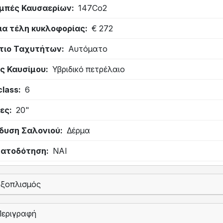
μπές Καυσαερίων
147Co2
ια τέλη κυκλοφορίας
€ 272
τιο Ταχυτήτων
Αυτόματο
ς Καυσίμου
Υβριδικό πετρέλαιο
class
6
ες
20"
δυση Σαλονιού
Δέρμα
ατοδότηση
ΝΑΙ
Εξοπλισμός
Περιγραφή