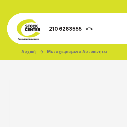
Παράκαμψη προς το κυρίως περιεχόμενο
210 6263555
Breadcrumb
Αρχική
Μεταχειρισμένα Αυτοκίνητα