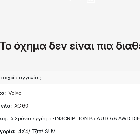
Το όχημα δεν είναι πια δια
τοιχεία αγγελίας
κα
Volvo
τέλο
XC 60
ση
5 Χρόνια εγγύηση-INSCRIPTION B5 AUTOx8 AWD DI
γορία
4Χ4/ Τζιπ/ SUV