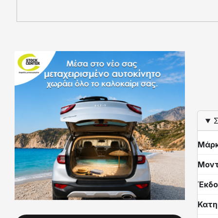
Σ
Μάρ
Μον
Έκδο
Κατη