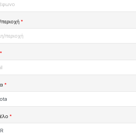
/περιοχή
α
έλο