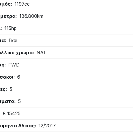
σμός
1197cc
όμετρα
136.800km
ι
115hp
μα
Γκρι
λλικό χρώμα
ΝΑΙ
ση
FWD
σακοι
6
ες
5
σματα
5
€ 15425
ομηνία Αδείας
12/2017