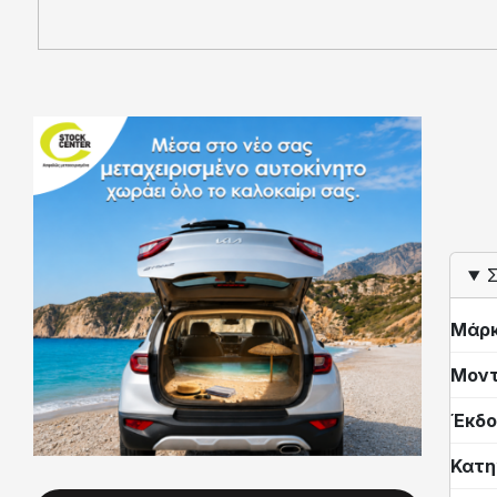
Σ
Μάρ
Μον
Έκδο
Κατη