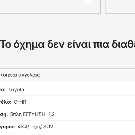
Το όχημα δεν είναι πια δια
τοιχεία αγγελίας
κα
Toyota
τέλο
C-HR
ση
5πλη ΕΓΓΥΗΣΗ -1.2
γορία
4Χ4/ Τζιπ/ SUV