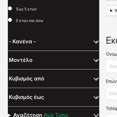
Έως 5 ετών
5 ετών και άνω
Εκ
Όνομ
Επών
Τηλέ
Αναζήτηση
Ανά Τύπο