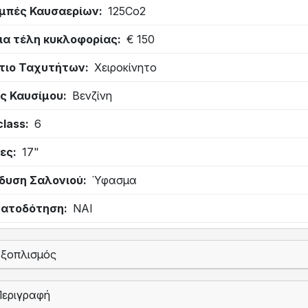
μπές Καυσαερίων
125Co2
ια τέλη κυκλοφορίας
€ 150
τιο Ταχυτήτων
Χειροκίνητο
ς Καυσίμου
Βενζίνη
class
6
ες
17"
δυση Σαλονιού
Ύφασμα
ατοδότηση
ΝΑΙ
Εξοπλισμός
Περιγραφή