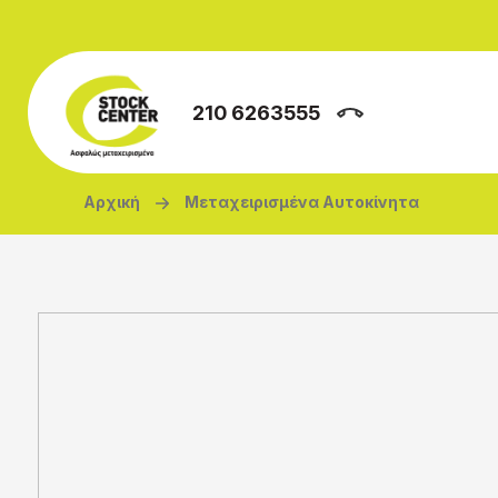
Παράκαμψη προς το κυρίως περιεχόμενο
210 6263555
Breadcrumb
Αρχική
Μεταχειρισμένα Αυτοκίνητα