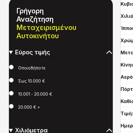
Κυβι
Γρήγορη
Χιλι
Αναζήτηση
Μεταχειρισμένου
Ίππο
Αυτοκινήτου
Χρώ
Εύρος τιμής
Μετα
Κίνη
Τιμή
Οποιοδήποτε
Αερό
Έως 10.000 €
Πόρτ
10.001 - 20.000 €
Καθί
20.000 € +
Τιμή
Ημερ
Χιλιόμετρα