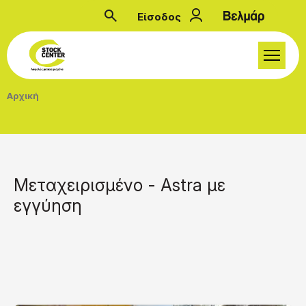
Παράκαμψη προς το κυρίως περιεχόμενο
Είσοδος
Μενού λογαριασμού
Breadcrumb
Αρχική
Μεταχειρισμένο - Astra με
εγγύηση