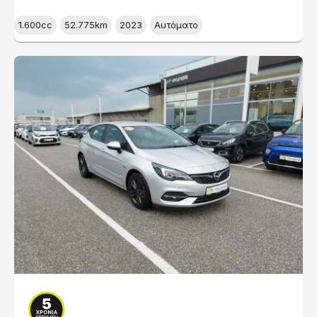
1.600cc
52.775km
2023
Αυτόματο