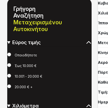
Κυβι
Γρήγορη
Χιλι
Αναζήτηση
Μεταχειρισμένου
Ίππο
Αυτοκινήτου
Χρώ
Εύρος τιμής
Μετα
Κίνη
Τιμή
Οποιοδήποτε
Αερό
Έως 10.000 €
Πόρτ
10.001 - 20.000 €
Καθί
20.000 € +
Τιμή
Ημερ
Χιλιόμετρα