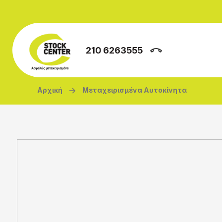
Παράκαμψη προς το κυρίως περιεχόμενο
210 6263555
Breadcrumb
Αρχική
Μεταχειρισμένα Αυτοκίνητα