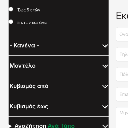
Έως 5 ετών
Εκ
5 ετών και άνω
Ονομ
Τηλέ
Πόλη
Email
Μήνυ
Αναζήτηση
Ανά Τύπο