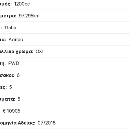
σμός
1200cc
όμετρα
97.295km
ι
115hp
μα
Ασπρο
λλικό χρώμα
ΟΧΙ
ση
FWD
σακοι
6
ες
5
σματα
5
€ 10905
ομηνία Αδείας
07/2018