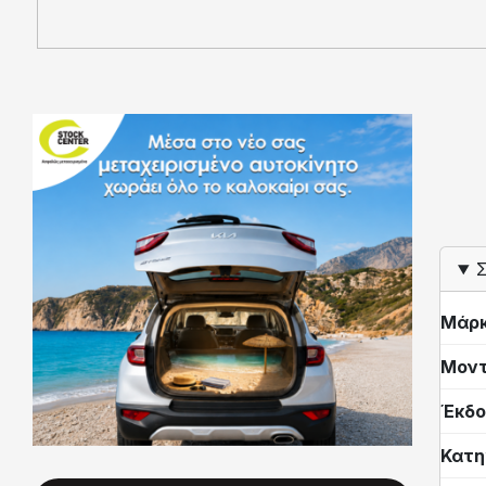
Σ
Μάρ
Μον
Έκδο
Κατη