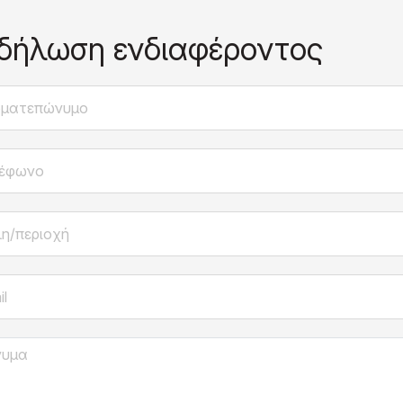
δήλωση ενδιαφέροντος
ατεπώνυμο
φωνο
/περιοχή
μα