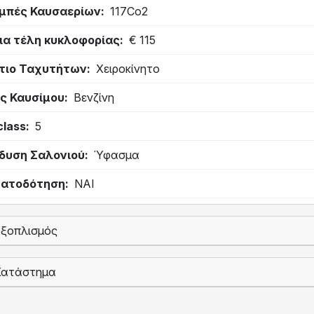
μπές Καυσαερίων
117Co2
ια τέλη κυκλοφορίας
€ 115
τιο Ταχυτήτων
Χειροκίνητο
ς Καυσίμου
Βενζίνη
class
5
δυση Σαλονιού
Ύφασμα
ατοδότηση
ΝΑΙ
Εξοπλισμός
Κατάστημα