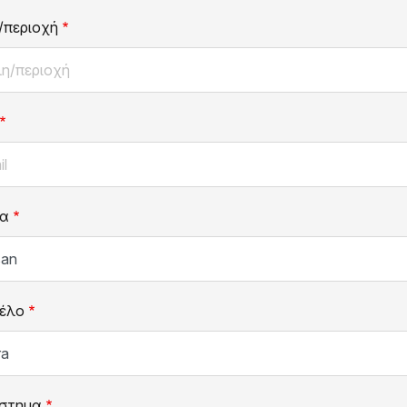
/περιοχή
α
έλο
στημα