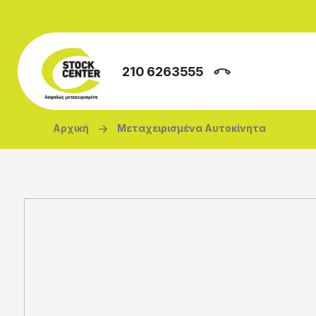
Παράκαμψη προς το κυρίως περιεχόμενο
210 6263555
Breadcrumb
Αρχική
Μεταχειρισμένα Αυτοκίνητα