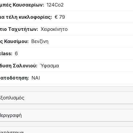
μπές Καυσαερίων
124Co2
ια τέλη κυκλοφορίας
€ 79
τιο Ταχυτήτων
Χειροκίνητο
ς Καυσίμου
Βενζίνη
class
6
δυση Σαλονιού
Ύφασμα
ατοδότηση
ΝΑΙ
Εξοπλισμός
Περιγραφή
Κατάστημα