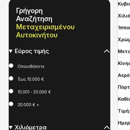
Κυβι
Γρήγορη
Χιλι
Αναζήτηση
Μεταχειρισμένου
Ίππο
Αυτοκινήτου
Χρώ
Εύρος τιμής
Μετα
Κίνη
Τιμή
Οποιοδήποτε
Αερό
Έως 10.000 €
Πόρτ
10.001 - 20.000 €
Καθί
20.000 € +
Τιμή
Ημερ
Χιλιόμετρα