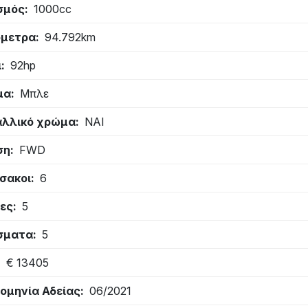
σμός
1000cc
όμετρα
94.792km
ι
92hp
μα
Μπλε
λλικό χρώμα
ΝΑΙ
ση
FWD
σακοι
6
ες
5
σματα
5
€ 13405
ομηνία Αδείας
06/2021