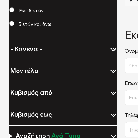
Έως 5 ετών
5 ετών και άνω
Εκ
Όνομ
Επών
Τηλέ
Αναζήτηση
Ανά Τύπο