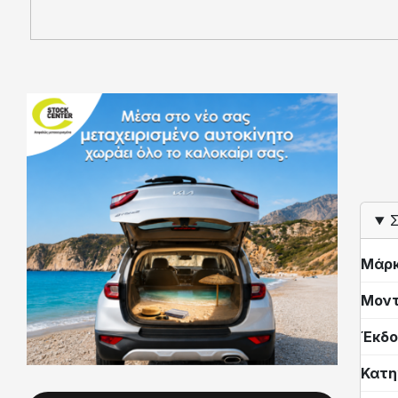
Σ
Μάρ
Μον
Έκδο
Κατη