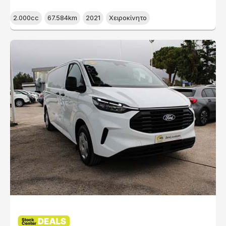
2.000cc
67.584km
2021
Χειροκίνητο
DEALS