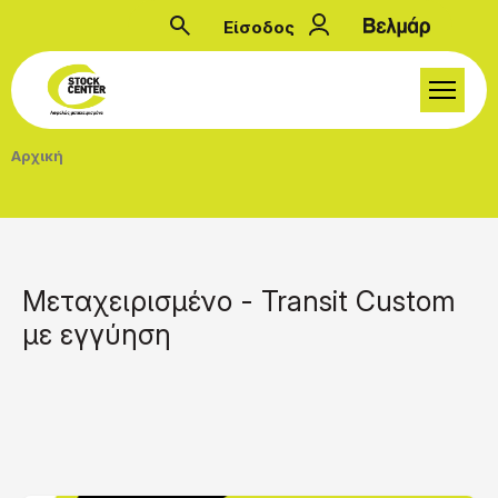
Παράκαμψη προς το κυρίως περιεχόμενο
Είσοδος
Μενού λογαριασμού
Breadcrumb
Αρχική
Μεταχειρισμένο - Transit Custom
με εγγύηση