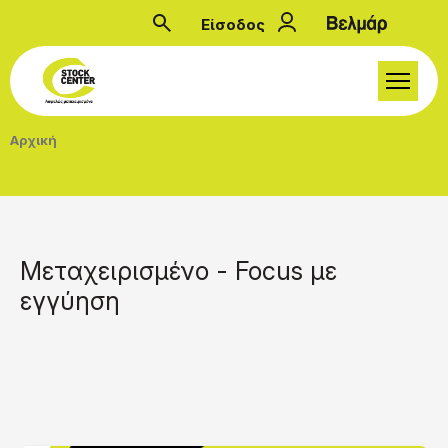
Παράκαμψη προς το κυρίως περιεχόμενο
Είσοδος
Μενού λογαριασμού
Breadcrumb
Αρχική
Μεταχειρισμένο - Focus με
εγγύηση