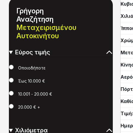
Κυβι
Γρήγορη
Χιλι
Αναζήτηση
Μεταχειρισμένου
Ίππο
Αυτοκινήτου
Χρώ
Εύρος τιμής
Μετα
Κίνη
Τιμή
Οποιοδήποτε
Αερό
Έως 10.000 €
Πόρτ
10.001 - 20.000 €
Καθί
20.000 € +
Τιμή
Ημερ
Χιλιόμετρα