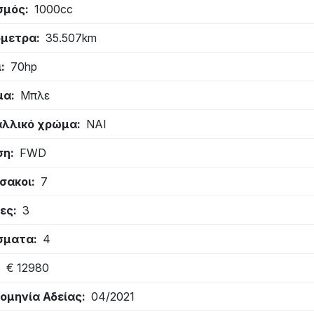
σμός
1000cc
όμετρα
35.507km
ι
70hp
μα
Μπλε
λλικό χρώμα
ΝΑΙ
ση
FWD
σακοι
7
ες
3
σματα
4
€ 12980
ομηνία Αδείας
04/2021