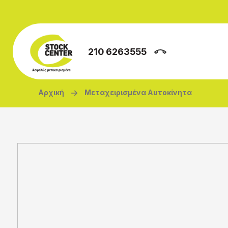
Παράκαμψη προς το κυρίως περιεχόμενο
210 6263555
Breadcrumb
Αρχική
Μεταχειρισμένα Αυτοκίνητα