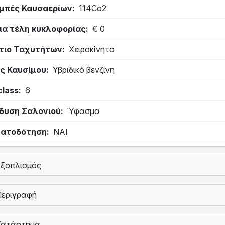
μπές Καυσαερίων
114Co2
ια τέλη κυκλοφορίας
€ 0
τιο Ταχυτήτων
Χειροκίνητο
ς Καυσίμου
Υβριδικό βενζίνη
class
6
δυση Σαλονιού
Ύφασμα
ατοδότηση
ΝΑΙ
Εξοπλισμός
Περιγραφή
Κατάστημα