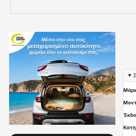
Σ
Μάρ
Μον
Έκδο
Κατη