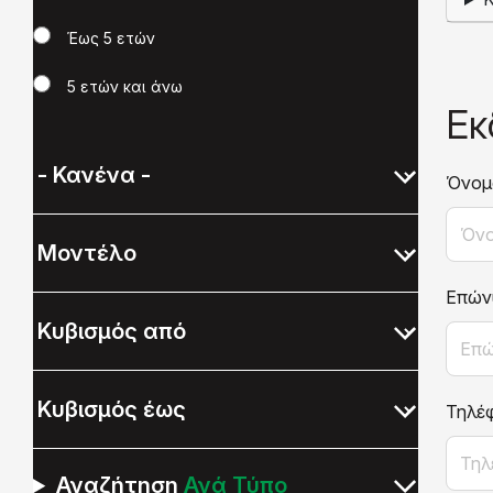
Έως 5 ετών
5 ετών και άνω
Εκ
Όνομ
Επών
Τηλέ
Αναζήτηση
Ανά Τύπο