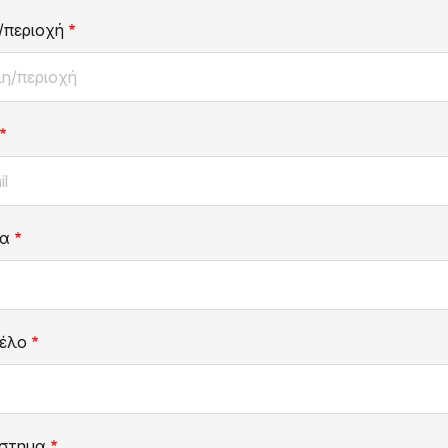
/περιοχή
α
έλο
στημα