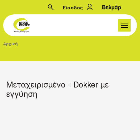
Παράκαμψη προς το κυρίως περιεχόμενο
Είσοδος
Μενού λογαριασμού
Breadcrumb
Αρχική
Μεταχειρισμένο - Dokker με
εγγύηση