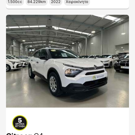
1.500cc
84.229km
2022
Χειροκίνητο