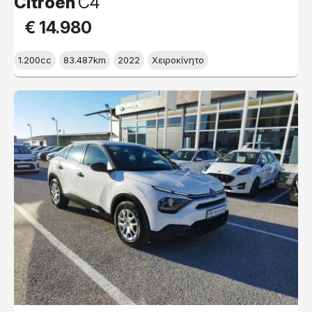
Citroen
C4
€ 14.980
1.200cc
83.487km
2022
Χειροκίνητο