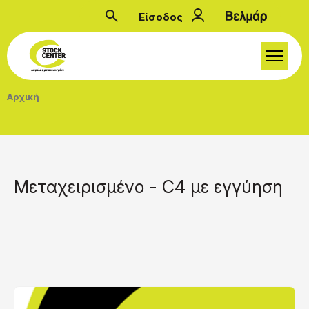
Παράκαμψη προς το κυρίως περιεχόμενο
Είσοδος
Μενού λογαριασμού
Breadcrumb
Αρχική
Μεταχειρισμένο - C4 με εγγύηση