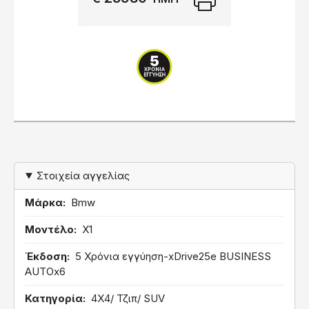
Στοιχεία αγγελίας
Μάρκα
Bmw
Μοντέλο
X1
Έκδοση
5 Χρόνια εγγύηση-xDrive25e BUSINESS
AUTOx6
Κατηγορία
4Χ4/ Τζιπ/ SUV