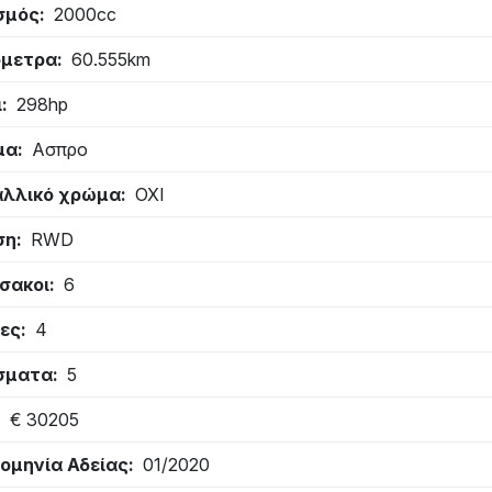
σμός
2000cc
όμετρα
60.555km
ι
298hp
μα
Ασπρο
λλικό χρώμα
ΟΧΙ
ση
RWD
σακοι
6
ες
4
σματα
5
€ 30205
ομηνία Αδείας
01/2020