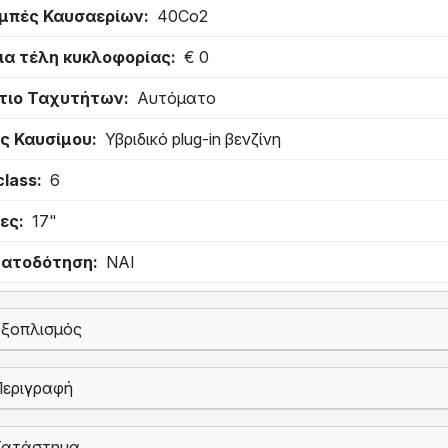
μπές Καυσαερίων
40Co2
ια τέλη κυκλοφορίας
€ 0
τιο Ταχυτήτων
Αυτόματο
ς Καυσίμου
Υβριδικό plug-in βενζίνη
class
6
ες
17"
ατοδότηση
ΝΑΙ
Εξοπλισμός
Περιγραφή
Κατάστημα