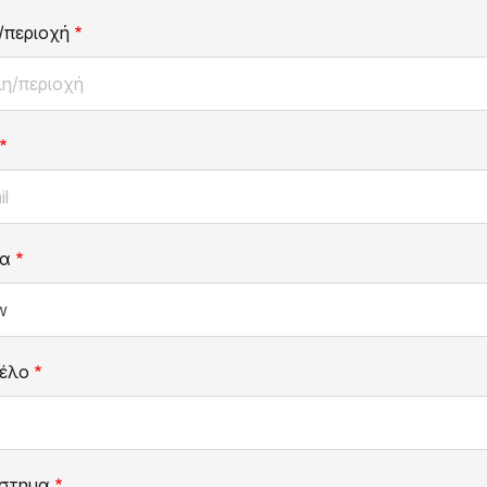
/περιοχή
α
έλο
στημα