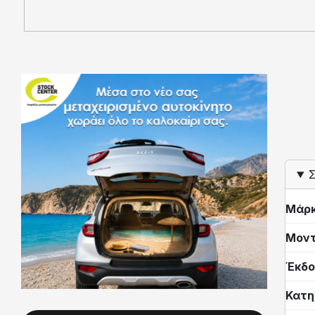
Σ
Μάρ
Μον
Έκδο
Κατη