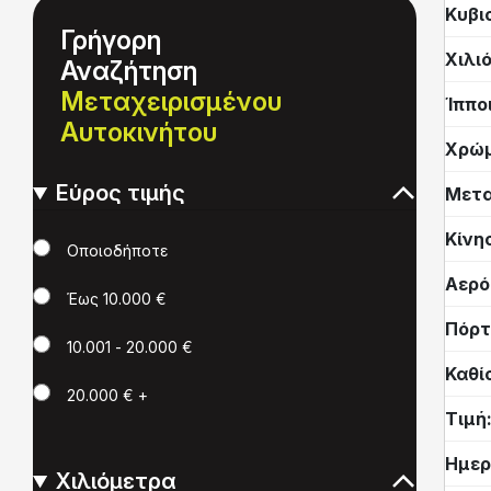
Κυβι
Γρήγορη
Χιλι
Αναζήτηση
Μεταχειρισμένου
Ίππο
Αυτοκινήτου
Χρώ
Εύρος τιμής
Μετα
Κίνη
Τιμή
Οποιοδήποτε
Αερό
Έως 10.000 €
Πόρτ
10.001 - 20.000 €
Καθί
20.000 € +
Τιμή
Ημερ
Χιλιόμετρα