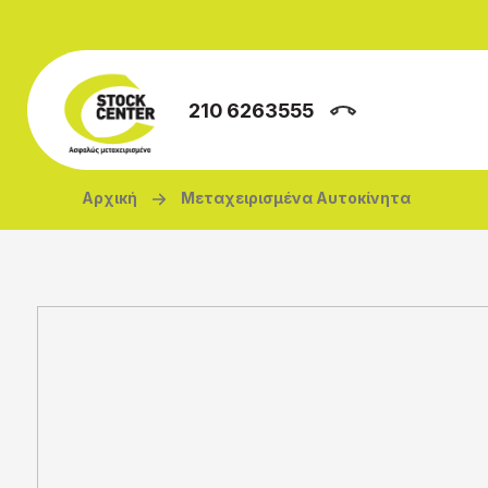
Παράκαμψη προς το κυρίως περιεχόμενο
210 6263555
Breadcrumb
Αρχική
Μεταχειρισμένα Αυτοκίνητα