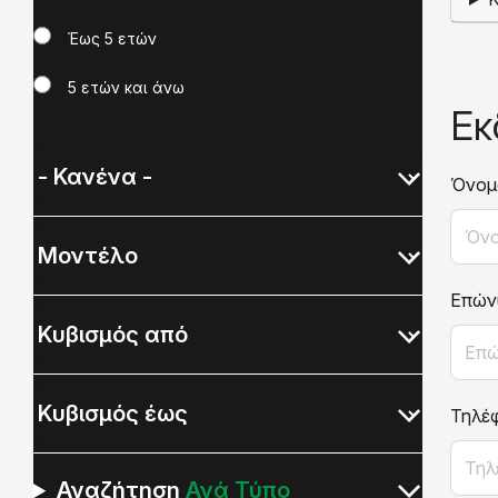
Έως 5 ετών
5 ετών και άνω
Εκ
Όνομ
Επών
Τηλέ
Αναζήτηση
Ανά Τύπο